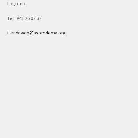
Logroño.
Tel: 941 26 07 37
tiendaweb@asprodema.org