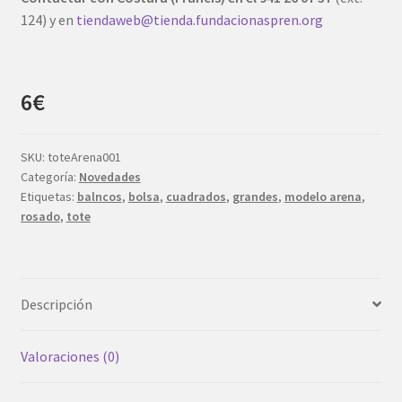
124) y en
tiendaweb@tienda.fundacionaspren.org
6€
SKU:
toteArena001
Categoría:
Novedades
Etiquetas:
balncos
,
bolsa
,
cuadrados
,
grandes
,
modelo arena
,
rosado
,
tote
Descripción
Valoraciones (0)