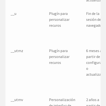
actualizaci
__u
Plugín para
Fin de la
personalizar
sesión del
recuros
navegador
__utmz
Plugín para
6 meses a
personalizar
partir de la
recuros
configuraci
o
actualizaci
__utmv
Personalización
2 años a
de interfaz de
partir de la