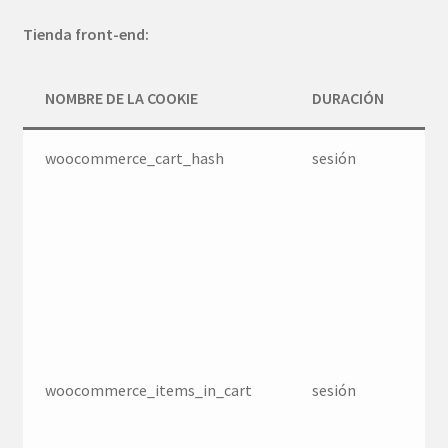
Tienda front-end:
NOMBRE DE LA COOKIE
DURACIÓN
OB
woocommerce_cart_hash
sesión
Ay
W
a 
cu
ca
da
co
ca
woocommerce_items_in_cart
sesión
Ay
W
a 