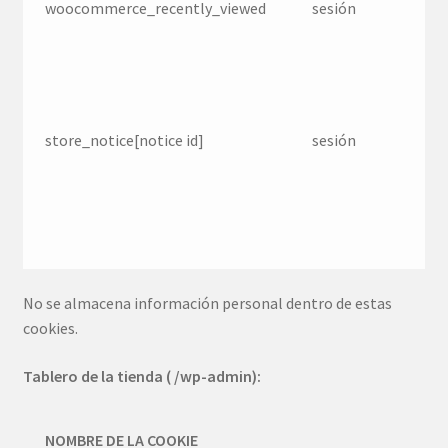
woocommerce_recently_viewed
sesión
Ac
de
vi
re
store_notice[notice id]
sesión
Pe
cl
de
av
ti
No se almacena información personal dentro de estas
cookies.
Tablero de la tienda ( /wp-admin):
NOMBRE DE LA COOKIE