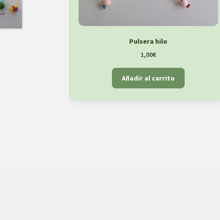
Pulsera hilo
1,00
€
Añadir al carrito