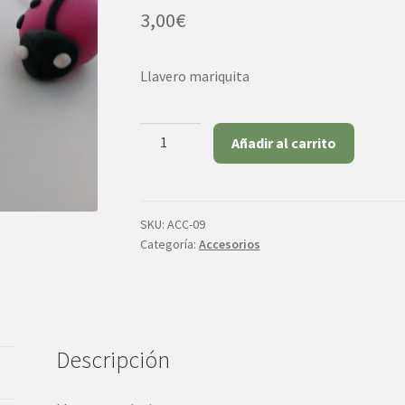
3,00
€
Llavero mariquita
Llavero
Añadir al carrito
mariquita
cantidad
SKU:
ACC-09
Categoría:
Accesorios
Descripción