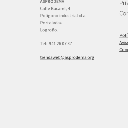
ASPRODEMA
Pri
Calle Bucarel, 4
Con
Polígono industrial «La
Portalada»
Logroño.
Polí
Avis
Tel: 941 26 07 37
Cond
tiendaweb@asprodema.org