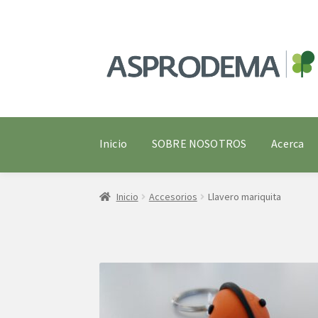
Ir
Ir
a
al
la
contenido
navegación
Inicio
SOBRE NOSOTROS
Acerca
Inicio
Accesorios
Llavero mariquita