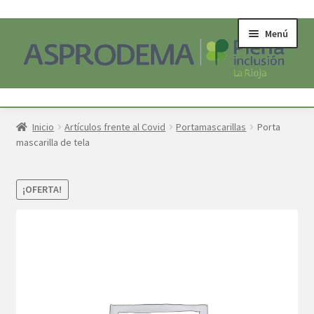
Ir
Ir
Menú
a
al
la
contenido
navegación
Inicio
Inicio
Artículos frente al Covid
Portamascarillas
Porta
mascarilla de tela
SOBRE NOSOTROS
Acerca
¡OFERTA!
MI CUENTA