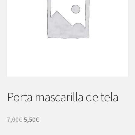
Porta mascarilla de tela
El
El
7,00
€
5,50
€
precio
precio