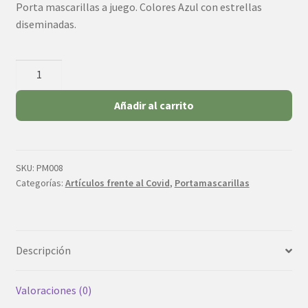
Porta mascarillas a juego. Colores Azul con estrellas
original
actual
diseminadas.
era:
es:
7,00€.
5,50€.
Porta
mascarilla
de
Añadir al carrito
tela
cantidad
SKU:
PM008
Categorías:
Artículos frente al Covid
,
Portamascarillas
Descripción
Valoraciones (0)