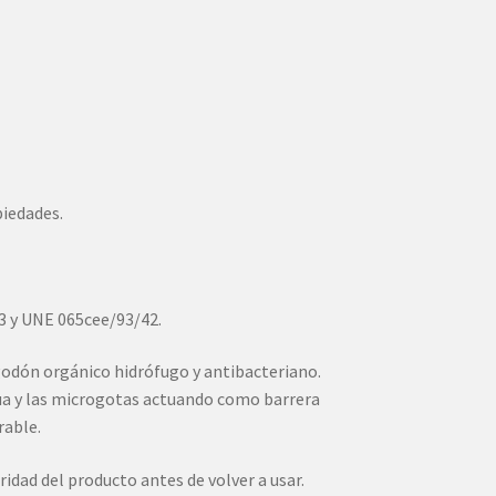
piedades.
3 y UNE 065cee/93/42.
godón orgánico hidrófugo y antibacteriano.
gua y las microgotas actuando como barrera
rable.
idad del producto antes de volver a usar.