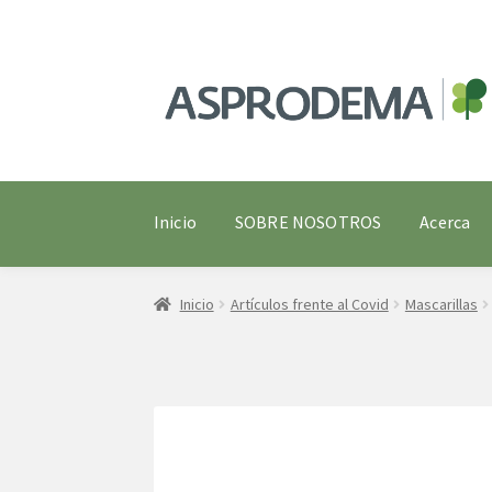
Ir
Ir
a
al
la
contenido
navegación
Inicio
SOBRE NOSOTROS
Acerca
Inicio
Artículos frente al Covid
Mascarillas