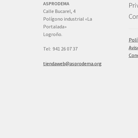
ASPRODEMA
Pri
Calle Bucarel, 4
Con
Polígono industrial «La
Portalada»
Logroño.
Polí
Avis
Tel: 941 26 07 37
Cond
tiendaweb@asprodema.org